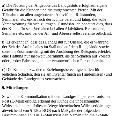
a) Die Nutzung der Angebote des Landgestüts erfolgt auf eigene
Gefahr für die Kunden und die mitgebrachten Pferde. Mit der
Teilnahme an allen angebotenen Aktivitäten, Reitstunden,
Seminaren etc. erklärt sich der Kunde bereit und fähig, die volle
Verantwortung für sich zu tragen. Grundsätzlich bedeutet dies, dass
der Kunde für sein Verhalten bei allen Aktivitäten, Reitstunden,
Seminare etc. und bei der An- und Abreise selbst verantwortlich ist.
b) Er erkennt an, dass das Landgestüt für Unfälle, die er während
der Zeit des Aufenthaltes im Stall und auf dem Reitgelände sowie
sonst im Zusammenhang mit der Ausübung des Reitsports erleidet,
eine Haftung nur insoweit übernimmt, als der Schaden auf Vorsatz
oder grober Fahrlässigkeit der verantwortlichen Person beruht.
c) Die Kunden bzw. deren Erziehungsberechtigte haften für
jeglichen Schaden, den sie am Inventar (auch an Hindernissen) und
Gebäude des Landgestüts verursachen.
9. Mitteilungen
Soweit die Kommunikation mit dem Landgestüt per elektronischer
Post (E-Mail) erfolgt, erkennt der Kunde die unbeschränkte
Wirksamkeit der auf diesem Wege übermittelten Willenserklärungen
abweichend von § 126a BGB nach Maßgabe der folgenden
Bestimmungen an. Die E-Mail muss den Namen und die E-Mail-