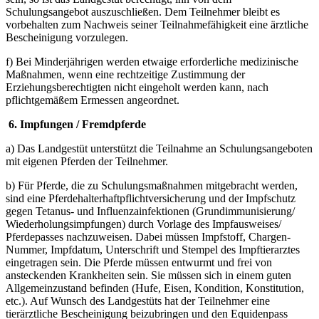
Schulungsangebot auszuschließen. Dem Teilnehmer bleibt es
vorbehalten zum Nachweis seiner Teilnahmefähigkeit eine ärztliche
Bescheinigung vorzulegen.
f) Bei Minderjährigen werden etwaige erforderliche medizinische
Maßnahmen, wenn eine rechtzeitige Zustimmung der
Erziehungsberechtigten nicht eingeholt werden kann, nach
pflichtgemäßem Ermessen angeordnet.
6. Impfungen / Fremdpferde
a) Das Landgestüt unterstützt die Teilnahme an Schulungsangeboten
mit eigenen Pferden der Teilnehmer.
b) Für Pferde, die zu Schulungsmaßnahmen mitgebracht werden,
sind eine Pferdehalterhaftpflichtversicherung und der Impfschutz
gegen Tetanus- und Influenzainfektionen (Grundimmunisierung/
Wiederholungsimpfungen) durch Vorlage des Impfausweises/
Pferdepasses nachzuweisen. Dabei müssen Impfstoff, Chargen-
Nummer, Impfdatum, Unterschrift und Stempel des Impftierarztes
eingetragen sein. Die Pferde müssen entwurmt und frei von
ansteckenden Krankheiten sein. Sie müssen sich in einem guten
Allgemeinzustand befinden (Hufe, Eisen, Kondition, Konstitution,
etc.). Auf Wunsch des Landgestüts hat der Teilnehmer eine
tierärztliche Bescheinigung beizubringen und den Equidenpass